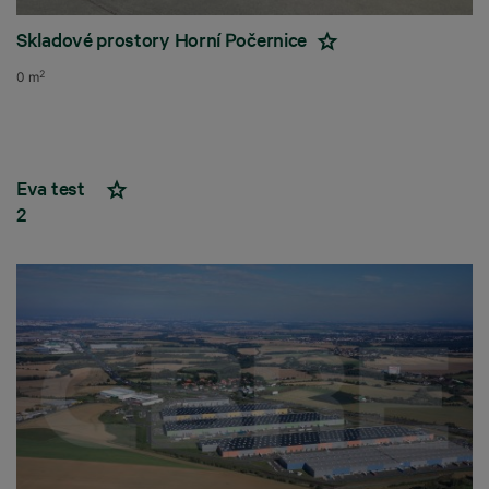
Skladové prostory Horní Počernice
2
0 m
Eva test
2