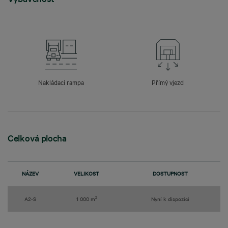
Nakládací rampa
Přímý vjezd
Celková plocha
NÁZEV
VELIKOST
DOSTUPNOST
2
A2-S
1 000 m
Nyní k dispozici