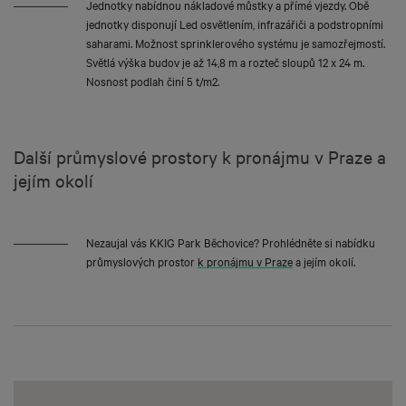
Jednotky nabídnou nákladové můstky a přímé vjezdy. Obě
jednotky disponují Led osvětlením, infrazářiči a podstropními
saharami. Možnost sprinklerového systému je samozřejmostí.
Světlá výška budov je až 14,8 m a rozteč sloupů 12 x 24 m.
Nosnost podlah činí 5 t/m2.
Další průmyslové prostory k pronájmu v Praze a
jejím okolí
Nezaujal vás KKIG Park Běchovice? Prohlédněte si nabídku
průmyslových prostor
k pronájmu v Praze
a jejím okolí.