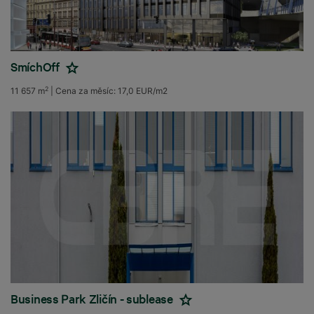
SmíchOff
2
11 657 m
|
Cena za měsíc:
17,0 EUR/m2
Business Park Zličín - sublease