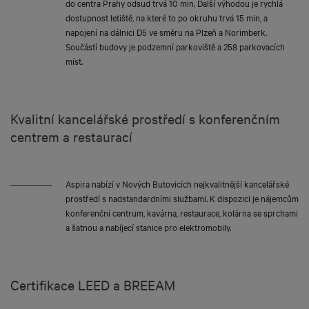
do centra Prahy odsud trvá 10 min. Další výhodou je rychlá
dostupnost letiště, na které to po okruhu trvá 15 min, a
napojení na dálnici D5 ve směru na Plzeň a Norimberk.
Součástí budovy je podzemní parkoviště a 258 parkovacích
míst.
Kvalitní kancelářské prostředí s konferenčním
centrem a restaurací
Aspira nabízí v Nových Butovicích nejkvalitnější kancelářské
prostředí s nadstandardními službami. K dispozici je nájemcům
konferenční centrum, kavárna, restaurace, kolárna se sprchami
a šatnou a nabíjecí stanice pro elektromobily.
Certifikace LEED a BREEAM