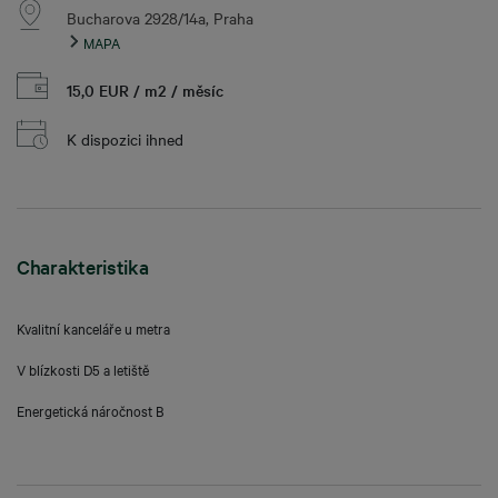
Bucharova 2928/14a, Praha
MAPA
15,0 EUR / m2 / měsíc
K dispozici ihned
Charakteristika
Kvalitní kanceláře u metra
V blízkosti D5 a letiště
Energetická náročnost B