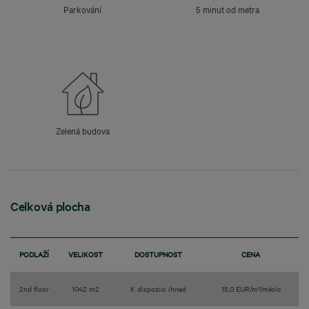
Parkování
5 minut od metra
Zelená budova
Celková plocha
PODLAŽÍ
VELIKOST
DOSTUPNOST
CENA
2nd floor
1042 m2
K dispozici ihned
15,0 EUR/m²/měsíc