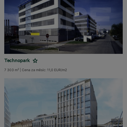
Technopark
2
7 303 m
|
Cena za měsíc:
11,0 EUR/m2