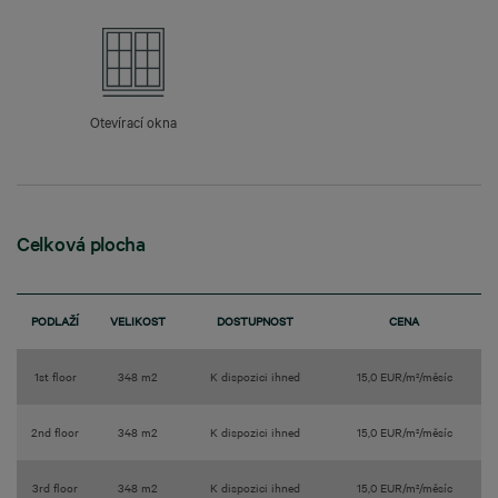
Otevírací okna
Celková plocha
PODLAŽÍ
VELIKOST
DOSTUPNOST
CENA
1st floor
348 m2
K dispozici ihned
15,0 EUR/m²/měsíc
2nd floor
348 m2
K dispozici ihned
15,0 EUR/m²/měsíc
3rd floor
348 m2
K dispozici ihned
15,0 EUR/m²/měsíc