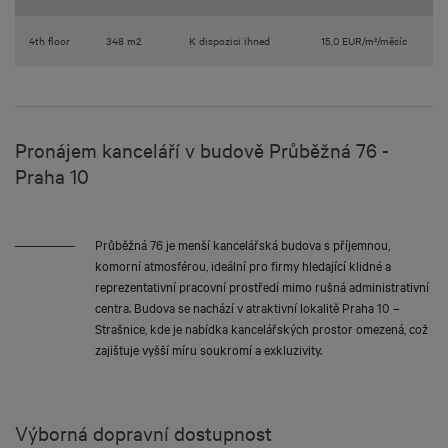
4th floor
348 m2
K dispozici ihned
15,0 EUR/m²/měsíc
Pronájem kanceláří v budově Průběžná 76 -
Praha 10
Průběžná 76 je menší kancelářská budova s příjemnou,
komorní atmosférou, ideální pro firmy hledající klidné a
reprezentativní pracovní prostředí mimo rušná administrativní
centra. Budova se nachází v atraktivní lokalitě Praha 10 –
Strašnice, kde je nabídka kancelářských prostor omezená, což
zajišťuje vyšší míru soukromí a exkluzivity.
Výborná dopravní dostupnost