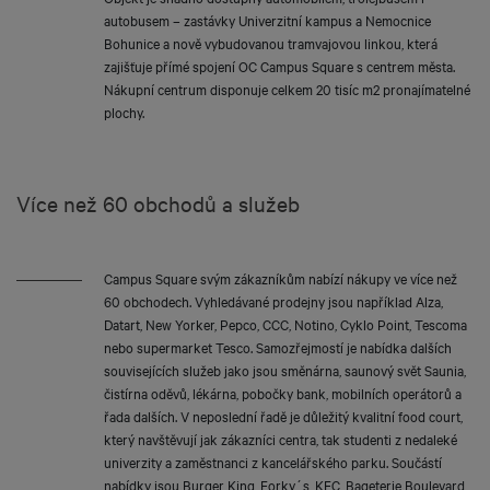
autobusem – zastávky Univerzitní kampus a Nemocnice
Bohunice a nově vybudovanou tramvajovou linkou, která
zajišťuje přímé spojení OC Campus Square s centrem města.
Nákupní centrum disponuje celkem 20 tisíc m2 pronajímatelné
plochy.
Více než 60 obchodů a služeb
Campus Square svým zákazníkům nabízí nákupy ve více než
60 obchodech. Vyhledávané prodejny jsou například Alza,
Datart, New Yorker, Pepco, CCC, Notino, Cyklo Point, Tescoma
nebo supermarket Tesco. Samozřejmostí je nabídka dalších
souvisejících služeb jako jsou směnárna, saunový svět Saunia,
čistírna oděvů, lékárna, pobočky bank, mobilních operátorů a
řada dalších. V neposlední řadě je důležitý kvalitní food court,
který navštěvují jak zákazníci centra, tak studenti z nedaleké
univerzity a zaměstnanci z kancelářského parku. Součástí
nabídky jsou Burger King, Forky´s, KFC, Bageterie Boulevard,