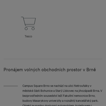
Tesco
Pronájem volných obchodních prostor v Brně
Campus Square Brno se nachází na ulici Netroufalky v
městské části Bohunice a Starý Lískovec na jihozápadě Brna. V
bezprostředním sousedství leží Fakultní nemocnice Brno,
budovy Masarykovy univerzity a rozsáhlý kancelářský park.
Objekt je snadno dostupný automobilem, trolejbusem i