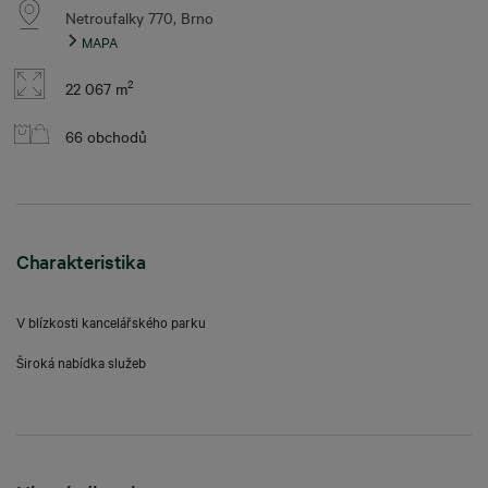
Netroufalky 770, Brno
MAPA
2
22 067 m
66 obchodů
Charakteristika
V blízkosti kancelářského parku
Široká nabídka služeb